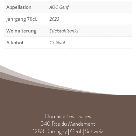
Appellation
AOC Genf
Jahrgang 70cl.
2023
Weinalterung
Edelstahltanks
Alkohol
13 %vol.
Domaine Les Faunes
540 Rte du Mandement
1283 Dardagny | Genf | Schweiz