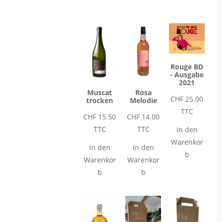
Rouge BD
- Ausgabe
2021
Muscat
Rosa
CHF
25.00
trocken
Melodie
TTC
CHF
15.50
CHF
14.00
TTC
TTC
In den
Warenkor
In den
In den
b
Warenkor
Warenkor
b
b