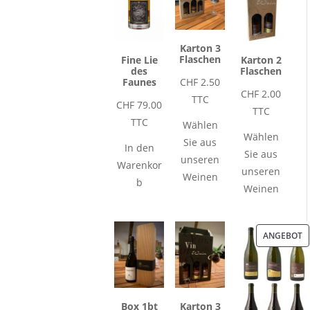
Karton 3
Flaschen
Fine Lie
Karton 2
des
Flaschen
Faunes
CHF
2.50
CHF
2.00
TTC
CHF
79.00
TTC
TTC
Wählen
Wählen
Sie aus
In den
Sie aus
unseren
Warenkor
unseren
Weinen
b
Weinen
P
ANGEBOT
I
A
Box 1bt
Karton 3