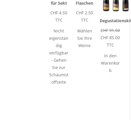
für Sekt
Flaschen
CHF
4.50
CHF
2.50
TTC
TTC
Degustationski
Urspr
CHF
91.50
Nicht
Wählen
Preis
Aktue
CHF
85.00
eigenstän
Sie Ihre
war:
Preis
TTC
dig
Weine
CHF 9
ist:
verfügbar
In den
CHF 8
- Gehen
Warenkor
Sie zur
b
Schaumst
offseite