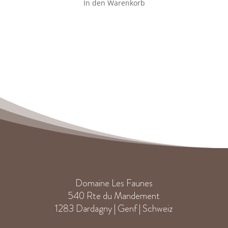
In den Warenkorb
war:
ist:
CHF 91.50
CHF 85.00.
Domaine Les Faunes
540 Rte du Mandement
1283 Dardagny | Genf | Schweiz