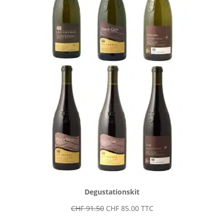
Degustationskit
Ursprünglicher
Aktueller
CHF
91.50
CHF
85.00
TTC
Preis
Preis