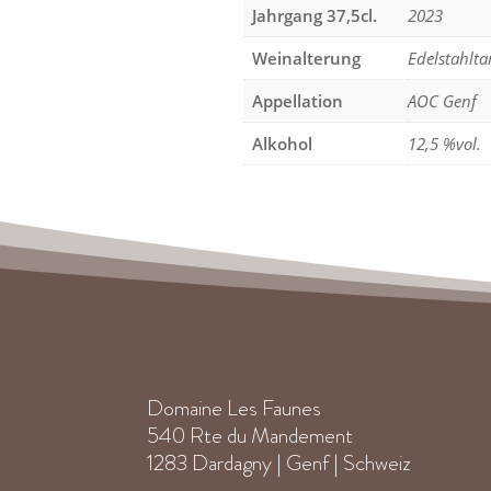
Jahrgang 37,5cl.
2023
Weinalterung
Edelstahlta
Appellation
AOC Genf
Alkohol
12,5 %vol.
Domaine Les Faunes
540 Rte du Mandement
1283 Dardagny | Genf | Schweiz