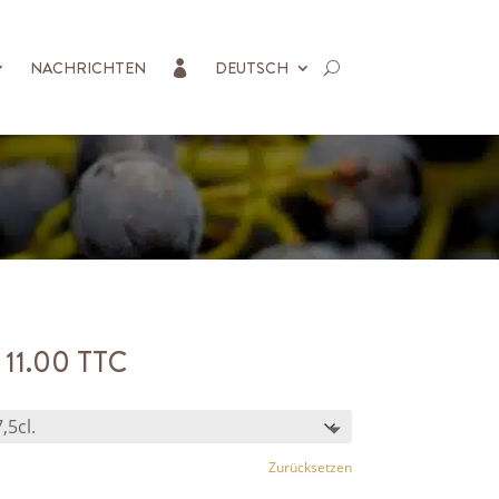
NACHRICHTEN
DEUTSCH

Preisspanne:
11.00
TTC
CHF 6.00
bis
CHF 11.00
Zurücksetzen