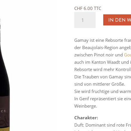
CHF
6.00
TTC
Gamay
IN DEN 
Les
Faunes
A
Menge
l
Gamay ist eine Rebsorte fra
t
der Beaujolais-Region angeb
e
zwischen Pinot noir und
Gou
r
auch im Kanton Waadt und im
n
Rebsorte wird mehr Kontrol
a
Die Trauben von Gamay sind
t
sind von mittlerer Größe.
i
Sie wird fruchtige und war
v
In Genf repräsentiert sie e
e
Weinberge.
:
Charakter:
Duft: Dominant sind rote F