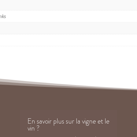
nks
En savoir plus sur la vigne et le
vin ?