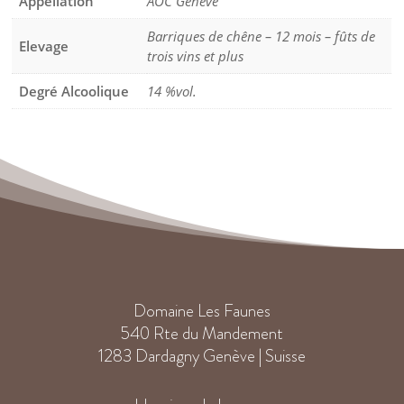
Appellation
AOC Genève
Barriques de chêne – 12 mois – fûts de
Elevage
trois vins et plus
Degré Alcoolique
14 %vol.
Domaine Les Faunes
540 Rte du Mandement
1283 Dardagny Genève | Suisse