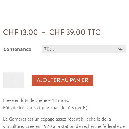
Plage
CHF
13.00
–
CHF
39.00
TTC
de
prix :
Contenance
CHF 13.00
à
CHF 39.00
quantité
AJOUTER AU PANIER
de
Gamaret
Elevé en fûts de chêne – 12 mois.
Fûts de trois ans et plus (pas de fûts neufs).
Le Gamaret est un cépage assez récent à l’échelle de la
viticulture. Créé en 1970 à la station de recherche fédérale de