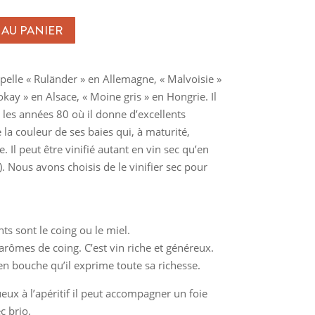
CHF 14.00
 AU PANIER
pelle « Ruländer » en Allemagne, « Malvoisie »
kay » en Alsace, « Moine gris » en Hongrie. Il
les années 80 où il donne d’excellents
e la couleur de ses baies qui, à maturité,
. Il peut être vinifié autant en vin sec qu’en
. Nous avons choisis de le vinifier sec pour
s sont le coing ou le miel.
arômes de coing. C’est vin riche et généreux.
 en bouche qu’il exprime toute sa richesse.
x à l’apéritif il peut accompagner un foie
c brio.