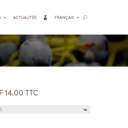
S
ACTUALITÉS
FRANÇAIS

Plage
F
14.00
TTC
de
prix :
CHF 7.00
à