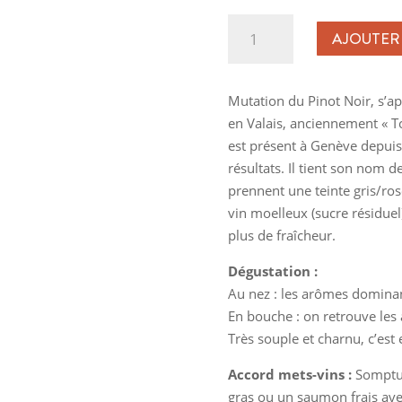
quantité
AJOUTER
de
Pinot
Gris
Mutation du Pinot Noir, s’ap
en Valais, anciennement « To
est présent à Genève depuis 
résultats. Il tient son nom d
prennent une teinte gris/rose
vin moelleux (sucre résiduel)
plus de fraîcheur.
Dégustation :
Au nez : les arômes dominant
En bouche : on retrouve les 
Très souple et charnu, c’est
Accord mets-vins :
Somptueu
gras ou un saumon frais ave