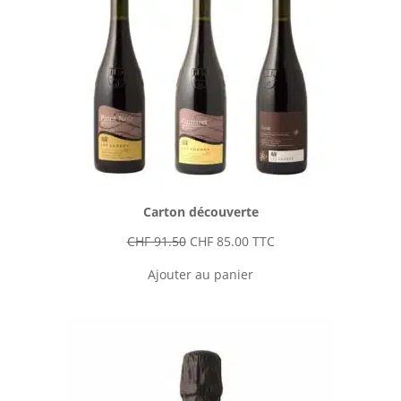
Carton découverte
Le
Le
CHF
91.50
CHF
85.00
TTC
prix
prix
Ajouter au panier
initial
actuel
était :
est :
CHF 91.50.
CHF 85.00.