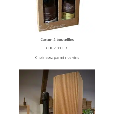
Carton 2 bouteilles
CHF
2.00
TTC
Choisissez parmi nos vins