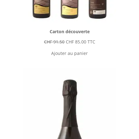
Carton découverte
Le
Le
CHF
91.50
CHF
85.00
TTC
prix
prix
Ajouter au panier
initial
actuel
était :
est :
CHF 91.50.
CHF 85.00.