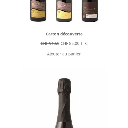
Carton découverte
Le
Le
CHF
91.50
CHF
85.00
TTC
prix
prix
Ajouter au panier
initial
actuel
était :
est :
CHF 91.50.
CHF 85.00.